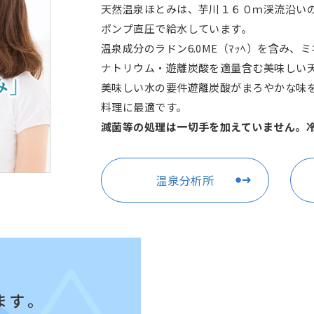
天然温泉ほとみは、芋川１６０ｍ渓流沿い
ポンプ直圧で給水しています。
温泉成分のラドン6.0ME（ﾏｯﾍ）を含み
ナトリウム・遊離炭酸を適量含む美味しい
美味しい水の要件遊離炭酸がまろやかな味
料理に最適です。
滅菌等の処理は一切手を加えていません。
温泉分析所
ます。